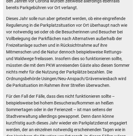
den Jahren vor Corona wurden zeitweise allerdings ebenfalls
bereits Parkgebühren vor Ort verlangt.
Dieses Jahr solle nun aber getestet werden, ob eine eingreifende
Regulierung in die Parkplatzsituation vor Ort überhaupt nach wie
vor notwendig sei oder ob die Besucherinnen und Besucher bei
Vollbelegung der Parkflächen nach Alternativen außerhalb der
Freizeitanlage suchen und in Rücksichtnahme auf ihre
Mitmenschen und die Natur dennoch beispielsweise Rettungs-
und Waldwege freilassen. Insofern dies so funktionieren sollte,
müssten die mit dem PKW anreisenden Gäste also diesen Sommer
nichts mehr für die Nutzung der Parkplätze bezahlen. Die
Ordnungsbehörde Usingen/Neu-Anspach/Grävenwiesbach wird
die Parksituation im Rahmen ihrer Streifen überwachen.
Für den Fall der Fälle, dass dies nicht funktionieren sollte –
beispielsweise bei hohem Besucheraufkommen an heißen
Sommertagen oder in der Ferienzeit – ist man seitens der
Stadtverwaltung allerdings gewappnet. Denn dann könne
kurzfristig auch dieses Jahr wieder ein Parkplatzdienst engagiert
werden, der an einzelnen notwendig erscheinenden Tagen wie in