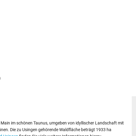
HNEN
KULTUR & FREIZEIT
BAUEN & U
n
am Main im schönen Taunus, umgeben von idyllischer Landschaft mit
rünen. Die zu Usingen gehörende Waldfläche beträgt 1933 ha