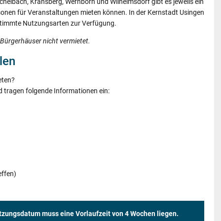
chelbach, Kransberg, Wernborn und Wilhelmsdorf gibt es jeweils ein
sonen für Veranstaltungen mieten können. In der Kernstadt Usingen
estimmte Nutzungsarten zur Verfügung.
Bürgerhäuser nicht vermietet.
len
eten?
d tragen folgende Informationen ein:
effen)
tzungsdatum muss eine Vorlaufzeit von 4 Wochen liegen.